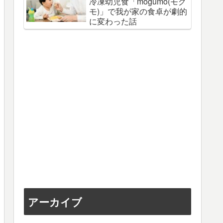
冷凍幼児食「mogumo(モグ
モ)」で我が家の食卓が劇的
に変わった話
アーカイブ