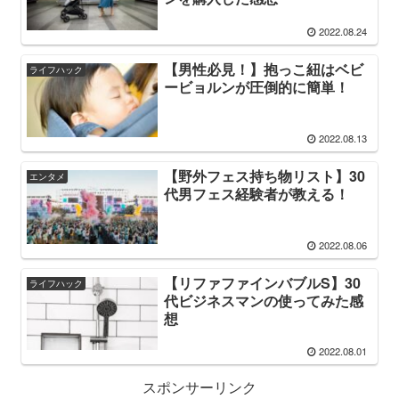
2022.08.24
【男性必見！】抱っこ紐はベビ
ライフハック
ービョルンが圧倒的に簡単！
2022.08.13
【野外フェス持ち物リスト】30
エンタメ
代男フェス経験者が教える！
2022.08.06
【リファファインバブルS】30
ライフハック
代ビジネスマンの使ってみた感
想
2022.08.01
スポンサーリンク