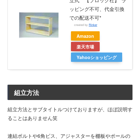
立式 【ブロック社】*ラ
ッピング不可、代金引換
での配送不可*
created by
Rinker
Amazon
楽天市場
Yahooショッピング
組立方法
組立方法とサブタイトルつけておりますが、ほぼ説明す
ることはありません笑
連結ボルトや6角ビス、アジャスターを棚板やポールの