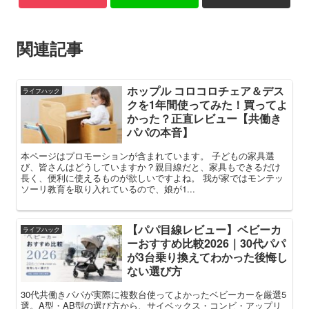
関連記事
ホップル コロコロチェア＆デス
ライフハック
クを1年間使ってみた！買ってよ
かった？正直レビュー【共働き
パパの本音】
本ページはプロモーションが含まれています。 子どもの家具選
び、皆さんはどうしていますか？親目線だと、家具もできるだけ
長く、便利に使えるものが欲しいですよね。 我が家ではモンテッ
ソーリ教育を取り入れているので、娘が1...
【パパ目線レビュー】ベビーカ
ライフハック
ーおすすめ比較2026｜30代パパ
が3台乗り換えてわかった後悔し
ない選び方
30代共働きパパが実際に複数台使ってよかったベビーカーを厳選5
選。A型・AB型の選び方から、サイベックス・コンビ・アップリ