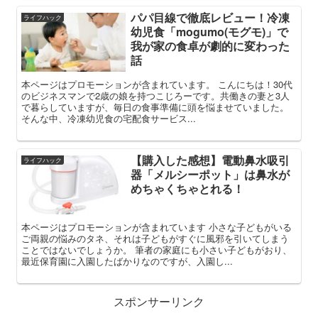
パパ目線で徹底レビュー！冷凍
ライフハック
幼児食「mogumo(モグモ)」で
我が家の食卓が劇的に変わった
話
本ページはプロモーションが含まれています。 こんにちは！30代
のビジネスマンで2歳の娘を持つこじろーです。共働きの妻と3人
で暮らしていますが、毎日の食事準備に頭を悩ませていました。
そんな中、冷凍幼児食の宅配食サービス...
【購入した感想】電動鼻水吸引
ライフハック
器「メルシーポット」は鼻水が
めちゃくちゃとれる！
本ページはプロモーションが含まれています 小さな子どもがいる
ご両親の悩みのタネ、それは子どもがすぐに風邪を引いてしまう
ことではないでしょうか。 筆者の家庭にも小さい子どもがおり、
最近保育園に入園したばかりなのですが、入園し...
スポンサーリンク