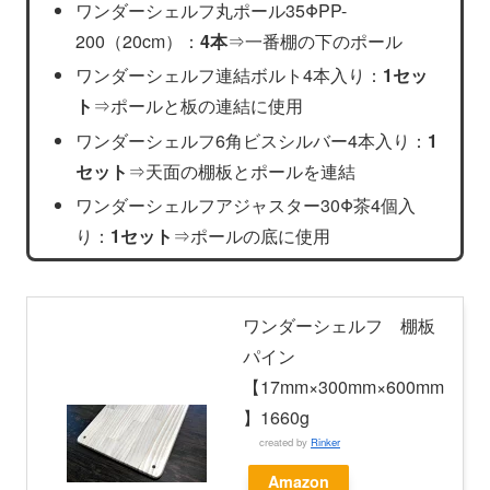
ワンダーシェルフ丸ポール35ΦPP-
200（20cm）：
4本
⇒一番棚の下のポール
ワンダーシェルフ連結ボルト4本入り：
1セッ
ト
⇒ポールと板の連結に使用
ワンダーシェルフ6角ビスシルバー4本入り：
1
セット
⇒天面の棚板とポールを連結
ワンダーシェルフアジャスター30Φ茶4個入
り：
1セット
⇒ポールの底に使用
ワンダーシェルフ 棚板
パイン
【17mm×300mm×600mm
】1660g
created by
Rinker
Amazon