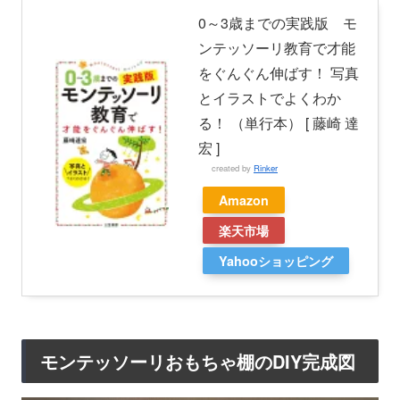
0～3歳までの実践版 モ
ンテッソーリ教育で才能
をぐんぐん伸ばす！ 写真
とイラストでよくわか
る！ （単行本） [ 藤崎 達
宏 ]
created by
Rinker
Amazon
楽天市場
Yahooショッピング
モンテッソーリおもちゃ棚のDIY完成図