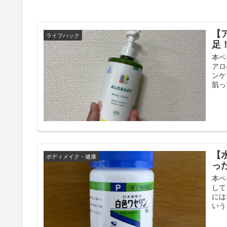
【
ライフハック
足
本ペ
アロ
ンケ
肌って
【
ボディメイク・健康
っ
本ペ
して
には
いう