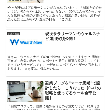
📢 本記事にはプロモーションが含まれています。 「副業を始めた
いけど、何からやればいいかわからない」 30代に入ってから、そ
んな気持ちが頭の片隅にずっとあった。残業が多い日も、給料が
思ったほど上がらない査定の日も、「このま...
現役サラリーマンのウェルスナ
副業・投資
ビ運用実績公開！
皆さん、ウェルスナビ（WealthNavi）って知ってますか？ 簡単に
言えば、自分の代わりにロボットが勝手に最適な投資をしてくれ
るっていうサービスです。 一般的にロボアドバイザーと言われて
おります。 まぁ要は、僕みたいに...
副業ブログを“マーケ思考”で設
副業・投資
計したら、こうなった【0→1の
戦略と使ってるツール全部公
開】
「副業ブログって、自由に始められるのが魅力だけど…結局うま
くいかないんだよなぁ。」 僕のまわりでも、こんな声をよく聞き