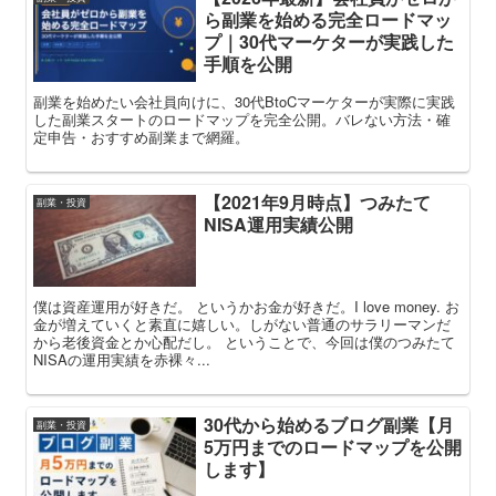
ら副業を始める完全ロードマッ
プ｜30代マーケターが実践した
手順を公開
副業を始めたい会社員向けに、30代BtoCマーケターが実際に実践
した副業スタートのロードマップを完全公開。バレない方法・確
定申告・おすすめ副業まで網羅。
【2021年9月時点】つみたて
副業・投資
NISA運用実績公開
僕は資産運用が好きだ。 というかお金が好きだ。I love money. お
金が増えていくと素直に嬉しい。しがない普通のサラリーマンだ
から老後資金とか心配だし。 ということで、今回は僕のつみたて
NISAの運用実績を赤裸々...
30代から始めるブログ副業【月
副業・投資
5万円までのロードマップを公開
します】