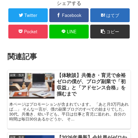
シェアする
Twitter
Facebook
はてブ
Pocket
LINE
コピー
関連記事
【体験談】共働き・育児で余裕
副業・投資
ゼロの僕が、ブログ副業で「初
収益」と「アドセンス合格」を
掴むまで
本ページはプロモーションが含まれています。 「あと月3万円あれ
ば…」 そんな一言が、僕の副業ブログのすべての始まりでした。
30代。共働き、幼い子ども。平日は仕事と育児に追われ、自分の
時間は毎日30分あるかどうか。 そ...
【2026年最新】会社員がゼロか
副業・投資