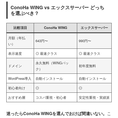
ConoHa WING vs エックスサーバー どっち
を選ぶべき？
比較項目
ConoHa WING
エックスサーバー
月額（年払
643円〜
990円〜
い）
表示速度
◎ 最速クラス
◎ 最速クラス
永久無料（WINGパッ
ドメイン
初年度無料
ク）
WordPress導入
自動インストール
自動インストール
初心者向け
◎
◎
おすすめ層
コスパ重視・初心者
安定性重視・実績派
迷ったらConoHa WINGを選んでおけば間違いない。
こ