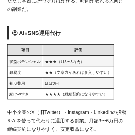
ただし学習に2〜3ヶ月はかかる。時間が取れる人向け
の副業だ。
⑤ AI×SNS運用代行
項目
評価
収益ポテンシャル
★★★（月3〜8万円）
難易度
★★（文章力があれば参入しやすい）
初期費用
ほぼ0円
続けやすさ
★★★★（継続契約になりやすい）
中小企業のX（旧Twitter）・Instagram・LinkedInの投稿
をAIを使って代わりに運用する副業。月額3〜5万円の
継続契約になりやすく、安定収益になる。