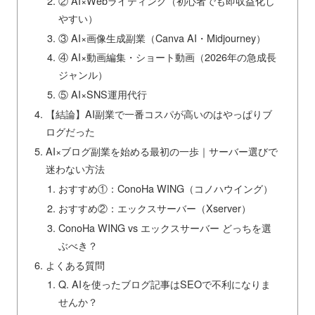
② AI×Webライティング（初心者でも即収益化し
やすい）
③ AI×画像生成副業（Canva AI・Midjourney）
④ AI×動画編集・ショート動画（2026年の急成長
ジャンル）
⑤ AI×SNS運用代行
【結論】AI副業で一番コスパが高いのはやっぱりブ
ログだった
AI×ブログ副業を始める最初の一歩｜サーバー選びで
迷わない方法
おすすめ①：ConoHa WING（コノハウイング）
おすすめ②：エックスサーバー（Xserver）
ConoHa WING vs エックスサーバー どっちを選
ぶべき？
よくある質問
Q. AIを使ったブログ記事はSEOで不利になりま
せんか？