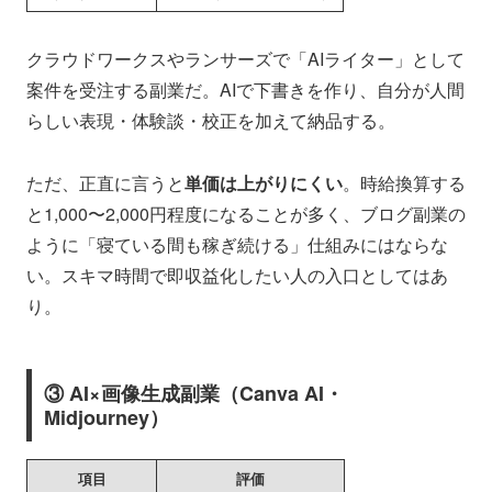
クラウドワークスやランサーズで「AIライター」として
案件を受注する副業だ。AIで下書きを作り、自分が人間
らしい表現・体験談・校正を加えて納品する。
ただ、正直に言うと
単価は上がりにくい
。時給換算する
と1,000〜2,000円程度になることが多く、ブログ副業の
ように「寝ている間も稼ぎ続ける」仕組みにはならな
い。スキマ時間で即収益化したい人の入口としてはあ
り。
③ AI×画像生成副業（Canva AI・
Midjourney）
項目
評価