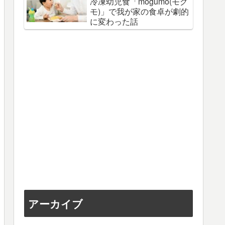
冷凍幼児食「mogumo(モグ
モ)」で我が家の食卓が劇的
に変わった話
アーカイブ