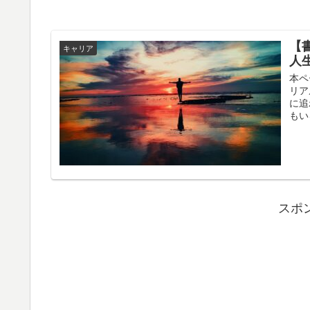
【書
キャリア
人
本ペ
リア
に追
もい
スポ