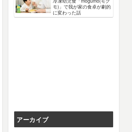
冷凍幼児食「mogumo(モグ
モ)」で我が家の食卓が劇的
に変わった話
アーカイブ