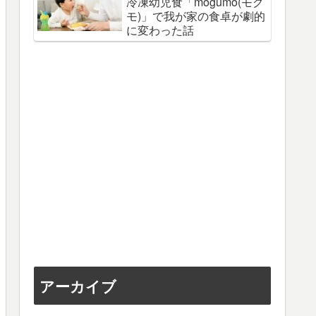
冷凍幼児食「mogumo(モグ
モ)」で我が家の食卓が劇的
に変わった話
アーカイブ