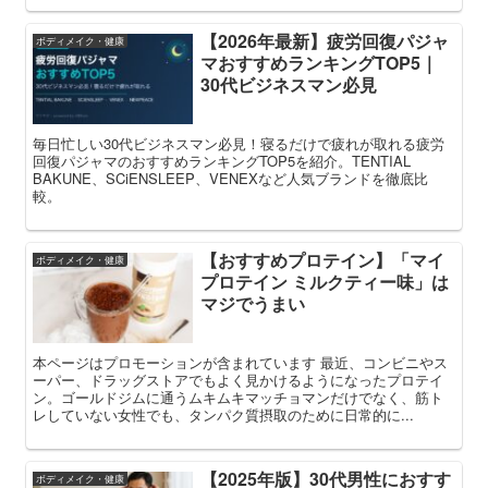
【2026年最新】疲労回復パジャ
ボディメイク・健康
マおすすめランキングTOP5｜
30代ビジネスマン必見
毎日忙しい30代ビジネスマン必見！寝るだけで疲れが取れる疲労
回復パジャマのおすすめランキングTOP5を紹介。TENTIAL
BAKUNE、SCiENSLEEP、VENEXなど人気ブランドを徹底比
較。
【おすすめプロテイン】「マイ
ボディメイク・健康
プロテイン ミルクティー味」は
マジでうまい
本ページはプロモーションが含まれています 最近、コンビニやス
ーパー、ドラッグストアでもよく見かけるようになったプロテイ
ン。ゴールドジムに通うムキムキマッチョマンだけでなく、筋ト
レしていない女性でも、タンパク質摂取のために日常的に...
【2025年版】30代男性におすす
ボディメイク・健康