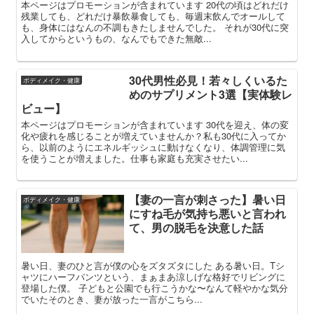
本ページはプロモーションが含まれています 20代の頃はどれだけ
残業しても、どれだけ暴飲暴食しても、毎週末飲んでオールして
も、身体にはなんの不調もきたしませんでした。 それが30代に突
入してからというもの、なんでもできた無敵...
30代男性必見！若々しくいるた
ボディメイク・健康
めのサプリメント3選【実体験レ
ビュー】
本ページはプロモーションが含まれています 30代を迎え、体の変
化や疲れを感じることが増えていませんか？私も30代に入ってか
ら、以前のようにエネルギッシュに動けなくなり、体調管理に気
を使うことが増えました。仕事も家庭も充実させたい...
【妻の一言が刺さった】暑い日
ボディメイク・健康
にすね毛が気持ち悪いと言われ
て、男の脱毛を決意した話
暑い日、妻のひと言が僕の心をズタズタにした ある暑い日。Tシ
ャツにハーフパンツという、まぁまあ涼しげな格好でリビングに
登場した僕。 子どもと公園でも行こうかな〜なんて軽やかな気分
でいたそのとき、妻が放った一言がこちら...