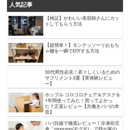
人気記事
【検証】かわいい美容師さんにカッ
トしてもらう方法
【超簡単！】モンテッソーリおもち
ゃ棚を一瞬でDIYする方法
30代男性必見！若々しくいるための
サプリメント3選【実体験レビュ
ー】
ホップル コロコロチェア＆デスクを
1年間使ってみた！買ってよかっ
た？正直レビュー【共働きパパの本
音】
パパ目線で徹底レビュー！冷凍幼児
食「mogumo(モグモ)」で我が家の