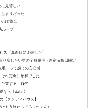
上に見苦しい
はじまりだった
呂が戦場に。
毛ループ
ービス【真面目に比較した】
感を取り戻したい男の全身脱毛（新宿＆梅田限定）
脱毛」って感じの安心感
、それ完全に昭和でした
「卒業する」時代
なら【dats!】
りの【ダンディハウス】
代はもう終わってる（たぶん）