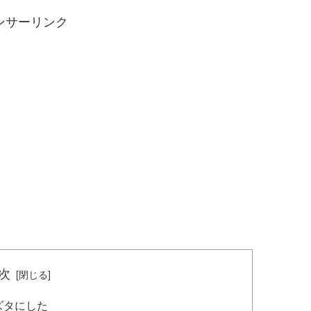
ンサーリンク
次
ズタにした