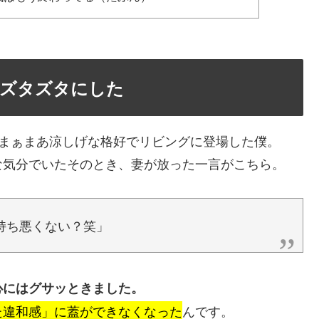
をズタズタにした
、まぁまあ涼しげな格好でリビングに登場した僕。
な気分でいたそのとき、妻が放った一言がこちら。
持ち悪くない？笑」
心にはグサッときました。
た違和感」に蓋ができなくなった
んです。