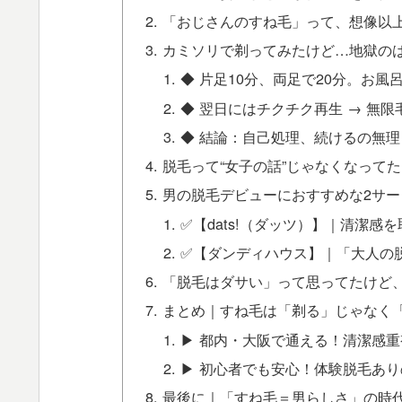
「おじさんのすね毛」って、想像以
カミソリで剃ってみたけど…地獄の
◆ 片足10分、両足で20分。お風
◆ 翌日にはチクチク再生 → 無限
◆ 結論：自己処理、続けるの無理
脱毛って“女子の話”じゃなくなってた
男の脱毛デビューにおすすめな2サ
✅【dats!（ダッツ）】｜清潔
✅【ダンディハウス】｜「大人の
「脱毛はダサい」って思ってたけど
まとめ｜すね毛は「剃る」じゃなく
▶ 都内・大阪で通える！清潔感重視
▶ 初心者でも安心！体験脱毛あ
最後に｜「すね毛＝男らしさ」の時