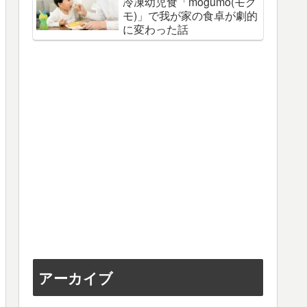
冷凍幼児食「mogumo(モグ
モ)」で我が家の食卓が劇的
に変わった話
アーカイブ